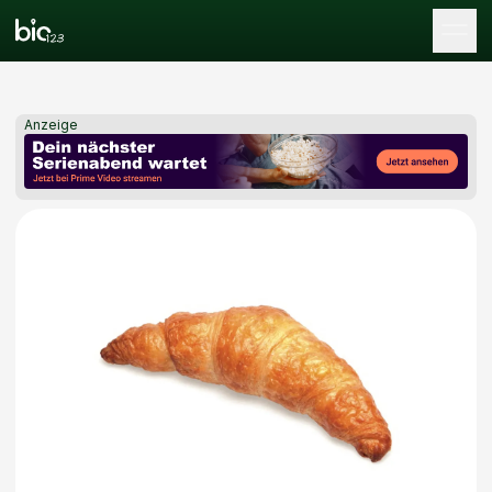
Tog
Anzeige