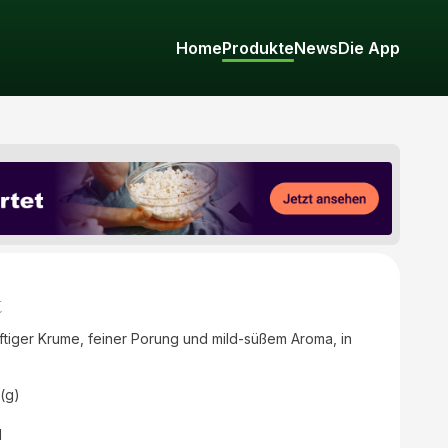
Home
Produkte
News
Die App
t
saftiger Krume, feiner Porung und mild-süßem Aroma, in
(g)
d