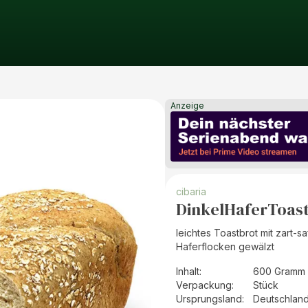
Anzeige
cibaria
DinkelHaferToas
leichtes Toastbrot mit zart-
Haferflocken gewälzt
Inhalt
:
600 Gramm 
Verpackung
:
Stück
Ursprungsland
:
Deutschlan