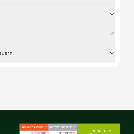
r
teuern