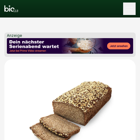
Tog
Anzeige