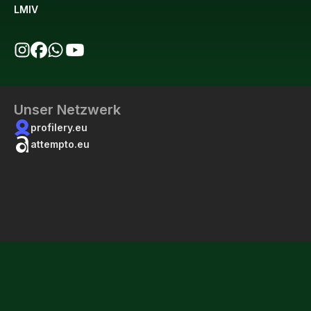
LMIV
bio123 auf Instagram
bio123 auf Facebook
bio123 WhatsApp Kanal
bio123 YouTube Kanal
Unser Netzwerk
profilery.eu
attempto.eu