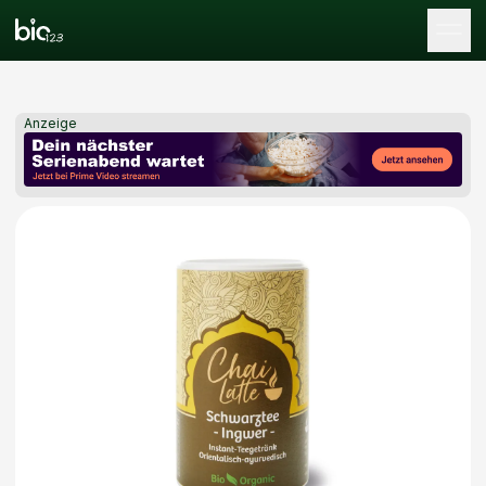
Tog
Anzeige