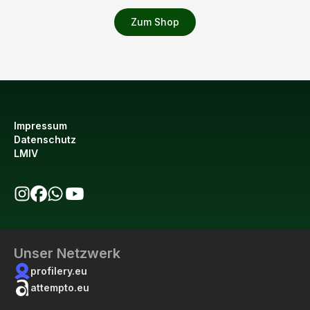
Zum Shop
Impressum
Datenschutz
LMIV
bio123 auf Instagram
bio123 auf Facebook
bio123 WhatsApp Kanal
bio123 YouTube Kanal
Unser Netzwerk
profilery.eu
attempto.eu