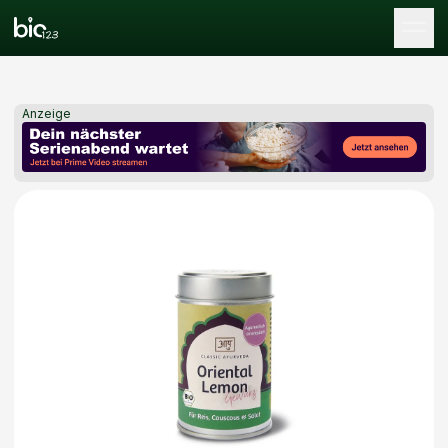
Tog
Anzeige