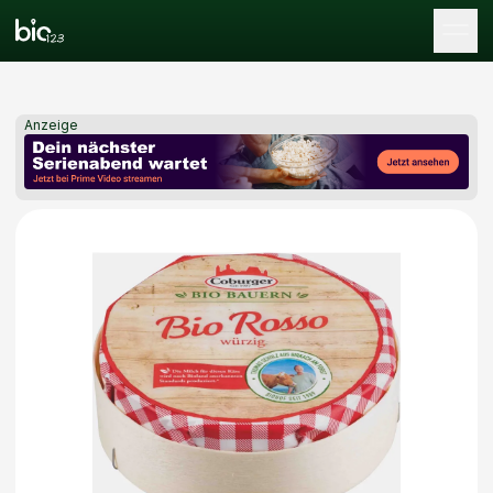
Tog
Anzeige