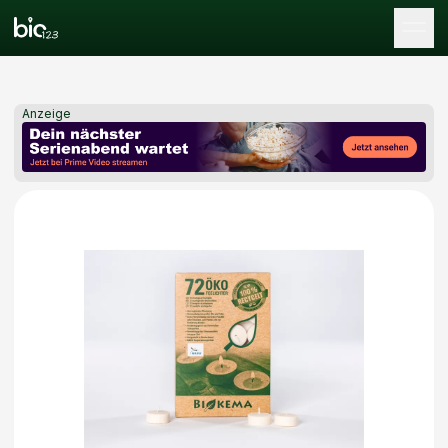
Tog
Anzeige