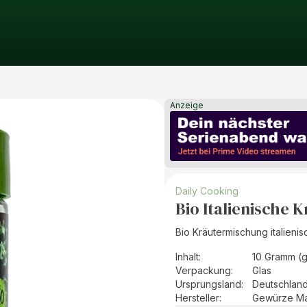
Anzeige
Daily Cooking
Bio Italienische 
Bio Kräutermischung italieni
Inhalt
:
10 Gramm (g
Verpackung
:
Glas
Ursprungsland
:
Deutschlan
Hersteller
:
Gewürze Ma