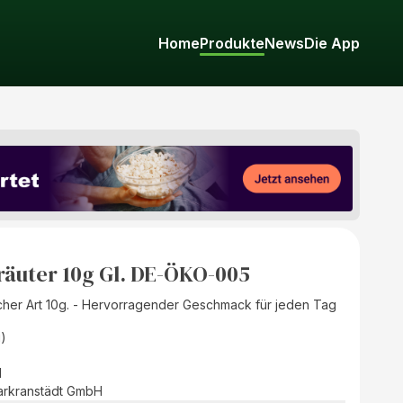
Home
Produkte
News
Die App
Kräuter 10g Gl. DE-ÖKO-005
scher Art 10g. - Hervorragender Geschmack für jeden Tag
)
d
rkranstädt GmbH