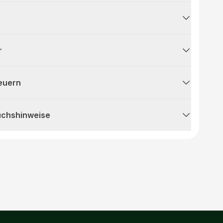
r
teuern
uchshinweise