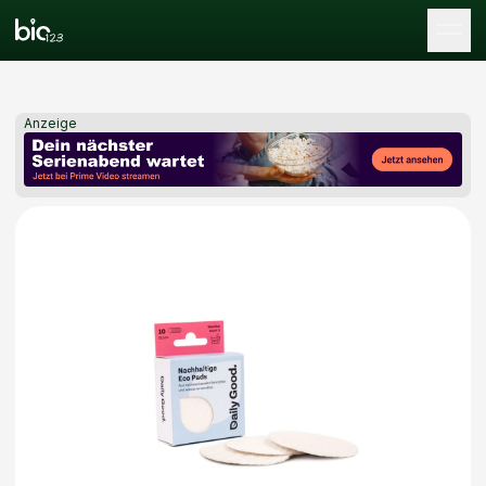
Tog
Anzeige