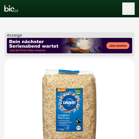
Tog
Anzeige