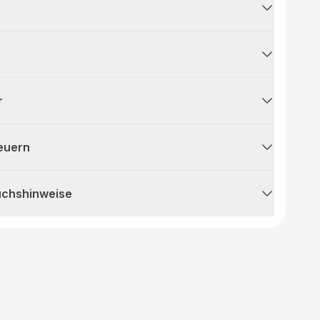
r
teuern
uchshinweise