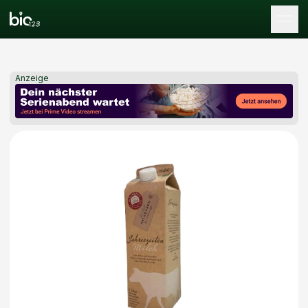
Tog
Anzeige