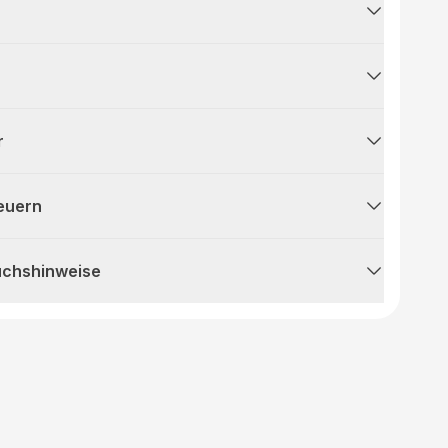
r
teuern
uchshinweise