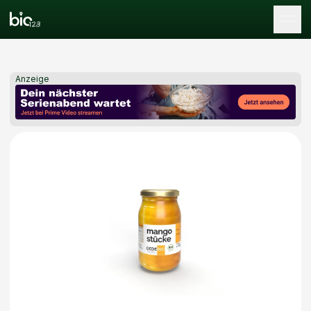
Tog
Anzeige