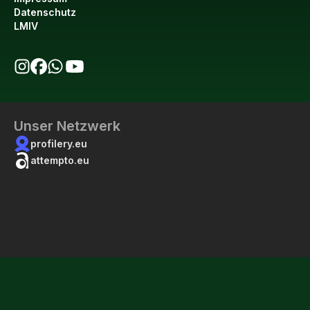
Datenschutz
LMIV
bio123 auf Instagram
bio123 auf Facebook
bio123 WhatsApp Kanal
bio123 YouTube Kanal
Unser Netzwerk
profilery.eu
attempto.eu