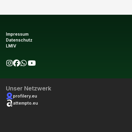
Impressum
Datenschutz
LMIV
bio123 auf Instagram
bio123 auf Facebook
bio123 WhatsApp Kanal
bio123 YouTube Kanal
Unser Netzwerk
profilery.eu
attempto.eu