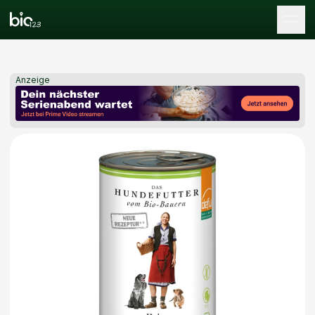
Tog
Anzeige