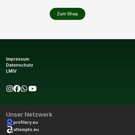
Zum Shop
Impressum
Datenschutz
LMIV
bio123 auf Instagram
bio123 auf Facebook
bio123 WhatsApp Kanal
bio123 YouTube Kanal
Unser Netzwerk
profilery.eu
attempto.eu