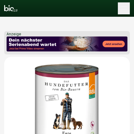
Tog
Anzeige