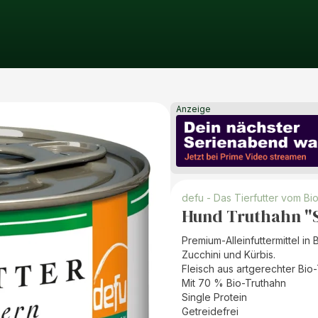
Anzeige
defu - Das Tierfutter vom Bi
Hund Truthahn "S
Premium-Alleinfuttermittel i
Zucchini und Kürbis.
Fleisch aus artgerechter Bio
Mit 70 % Bio-Truthahn
Single Protein
Getreidefrei