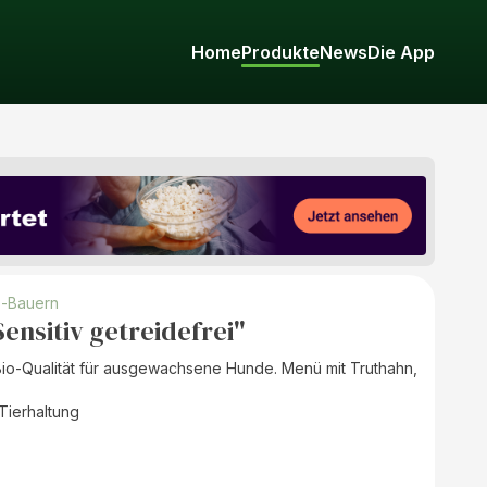
Home
Produkte
News
Die App
o-Bauern
ensitiv getreidefrei"
n Bio-Qualität für ausgewachsene Hunde. Menü mit Truthahn,
-Tierhaltung