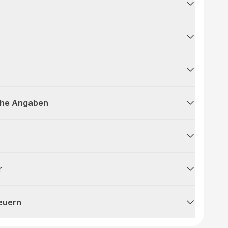
che Angaben
r
teuern