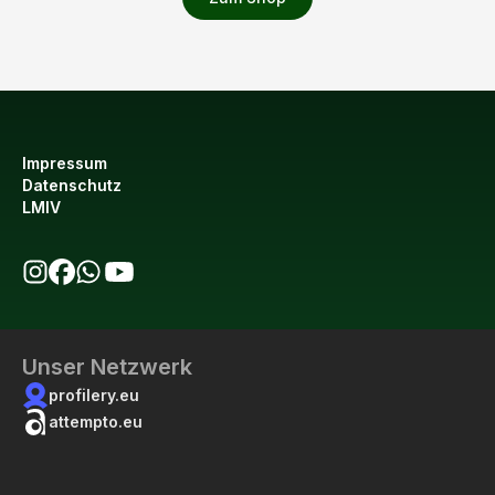
Impressum
Datenschutz
LMIV
bio123 auf Instagram
bio123 auf Facebook
bio123 WhatsApp Kanal
bio123 YouTube Kanal
Unser Netzwerk
profilery.eu
attempto.eu