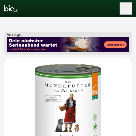
Tog
Anzeige