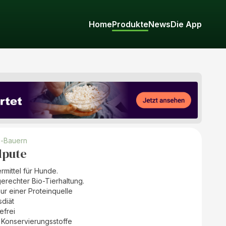
Home
Produkte
News
Die App
o-Bauern
dpute
mittel für Hunde.
erechter Bio-Tierhaltung.
nur einer Proteinquelle
sdiät
efrei
 Konservierungsstoffe