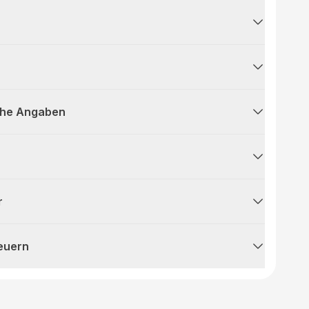
che Angaben
r
teuern