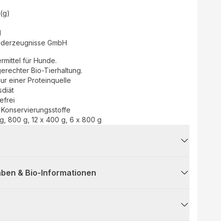
(g)
d
lderzeugnisse GmbH
mittel für Hunde.
erechter Bio-Tierhaltung.
nur einer Proteinquelle
sdiät
efrei
 Konservierungsstoffe
 g, 800 g, 12 x 400 g, 6 x 800 g
ben & Bio-Informationen