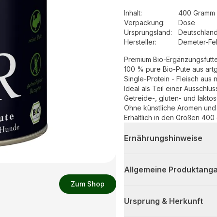
Inhalt
:
400 Gramm 
Verpackung
:
Dose
Ursprungsland
:
Deutschlan
Hersteller
:
Demeter-Fe
Premium Bio-Ergänzungsfutter
100 % pure Bio-Pute aus artg
Single-Protein - Fleisch aus 
Ideal als Teil einer Ausschlus
Getreide-, gluten- und laktos
Ohne künstliche Aromen und
Erhältlich in den Größen 400
Ernährungshinweise
Allgemeine Produktanga
Zum Shop
Ursprung & Herkunft