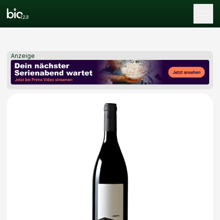
Tog
Anzeige