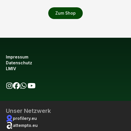
Zum Shop
Impressum
Datenschutz
LMIV
bio123 auf Instagram
bio123 auf Facebook
bio123 WhatsApp Kanal
bio123 YouTube Kanal
Unser Netzwerk
profilery.eu
attempto.eu