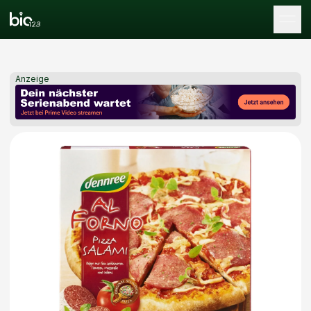
Tog
Anzeige