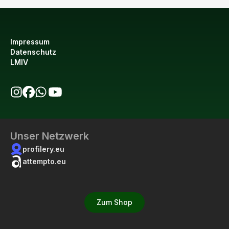
Impressum
Datenschutz
LMIV
bio123 auf Instagram
bio123 auf Facebook
bio123 WhatsApp Kanal
bio123 YouTube Kanal
Unser Netzwerk
profilery.eu
attempto.eu
Zum Shop