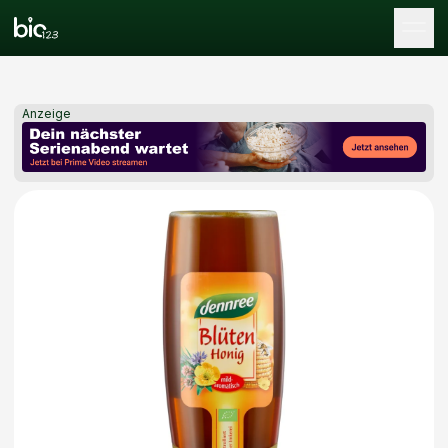
Tog
Anzeige