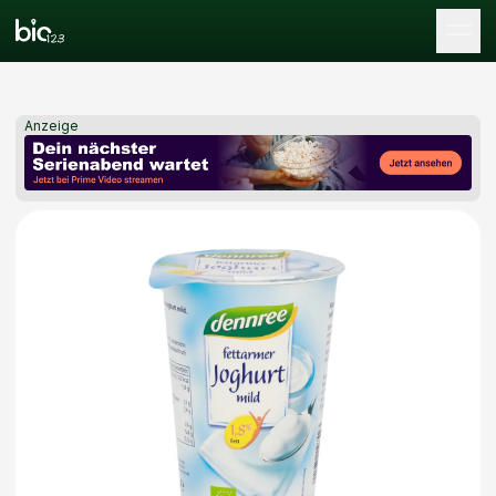
Tog
Anzeige