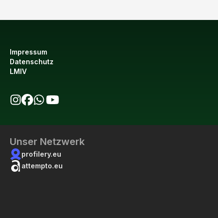
Impressum
Datenschutz
LMIV
bio123 auf Instagram
bio123 auf Facebook
bio123 WhatsApp Kanal
bio123 YouTube Kanal
Unser Netzwerk
profilery.eu
attempto.eu