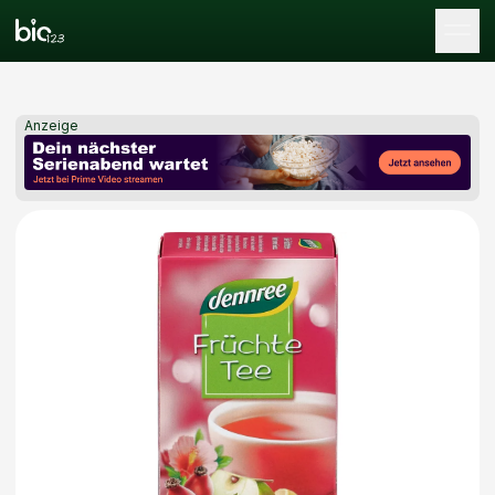
Tog
Anzeige