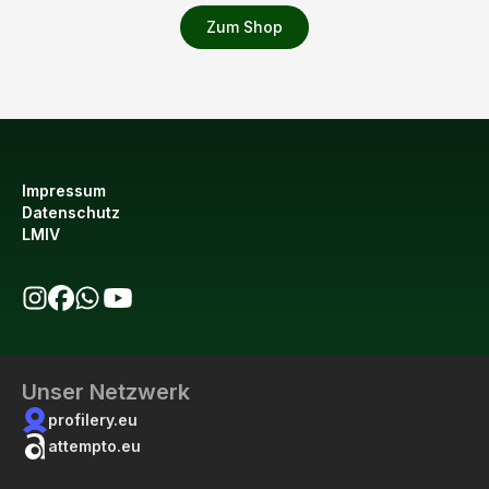
Zum Shop
Impressum
Datenschutz
LMIV
bio123 auf Instagram
bio123 auf Facebook
bio123 WhatsApp Kanal
bio123 YouTube Kanal
Unser Netzwerk
profilery.eu
attempto.eu