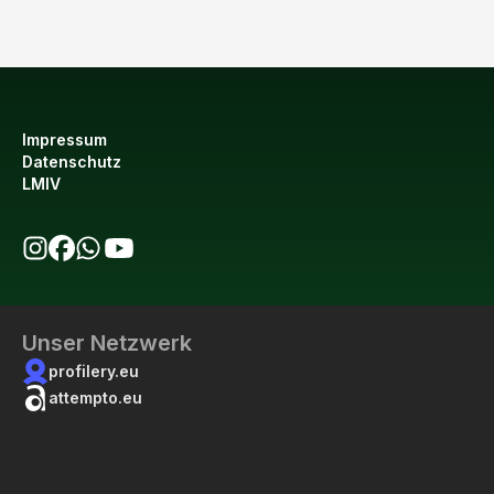
Impressum
Datenschutz
LMIV
bio123 auf Instagram
bio123 auf Facebook
bio123 WhatsApp Kanal
bio123 YouTube Kanal
Unser Netzwerk
profilery.eu
attempto.eu