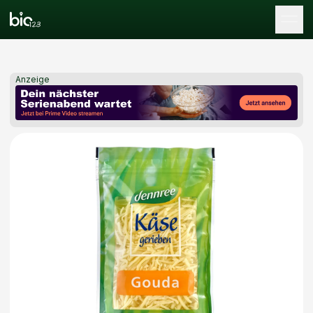
Tog
Anzeige