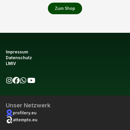
Zum Shop
Impressum
Datenschutz
LMIV
bio123 auf Instagram
bio123 auf Facebook
bio123 WhatsApp Kanal
bio123 YouTube Kanal
Unser Netzwerk
profilery.eu
attempto.eu