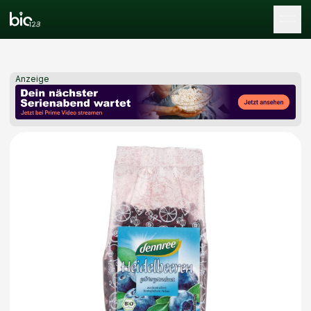
Tog
Anzeige