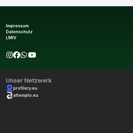
Impressum
Datenschutz
LMIV
bio123 auf Instagram
bio123 auf Facebook
bio123 WhatsApp Kanal
bio123 YouTube Kanal
Unser Netzwerk
profilery.eu
attempto.eu