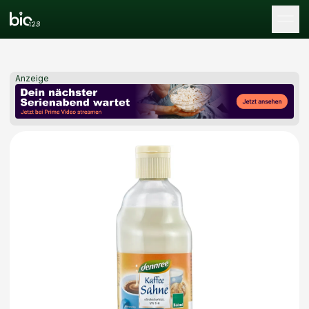
Tog
Anzeige