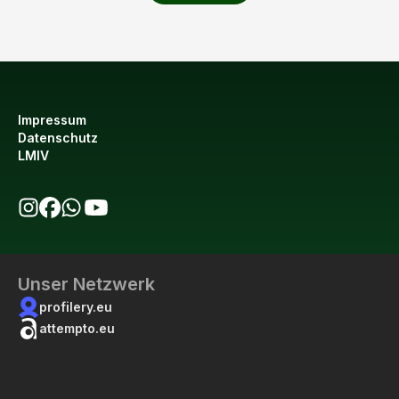
Impressum
Datenschutz
LMIV
bio123 auf Instagram
bio123 auf Facebook
bio123 WhatsApp Kanal
bio123 YouTube Kanal
Unser Netzwerk
profilery.eu
attempto.eu