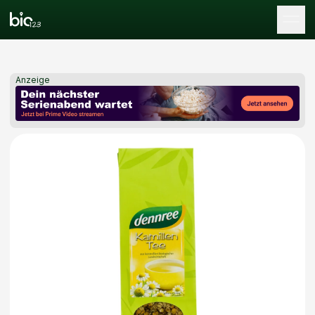
Tog
Anzeige