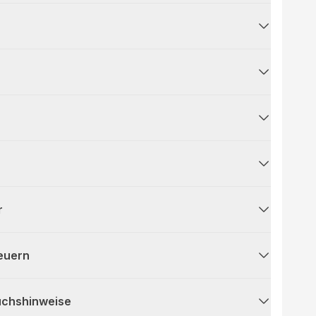
r
teuern
uchshinweise