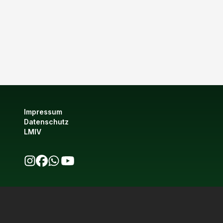
Impressum
Datenschutz
LMIV
bio123 auf Instagram
bio123 auf Facebook
bio123 WhatsApp Kanal
bio123 YouTube Kanal