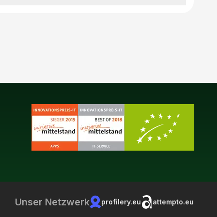
Unser Netzwerk
profilery.eu
attempto.eu