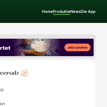
Home
Produkte
News
Die App
Meersalz
(g)
mbH