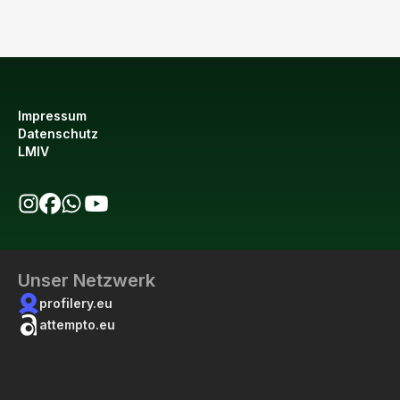
Impressum
Datenschutz
LMIV
bio123 auf Instagram
bio123 auf Facebook
bio123 WhatsApp Kanal
bio123 YouTube Kanal
Unser Netzwerk
profilery.eu
attempto.eu