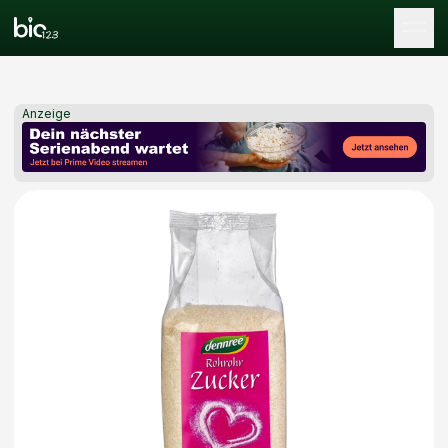
Tog
Anzeige