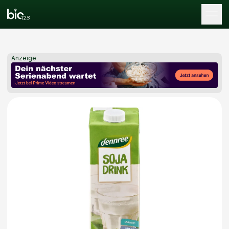
Tog
Anzeige