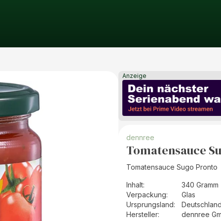
Anzeige
dennree
Tomatensauce Su
Tomatensauce Sugo Pronto
Inhalt
:
340 Gramm 
Verpackung
:
Glas
Ursprungsland
:
Deutschlan
Hersteller
:
dennree G