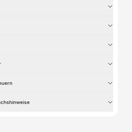
r
teuern
uchshinweise