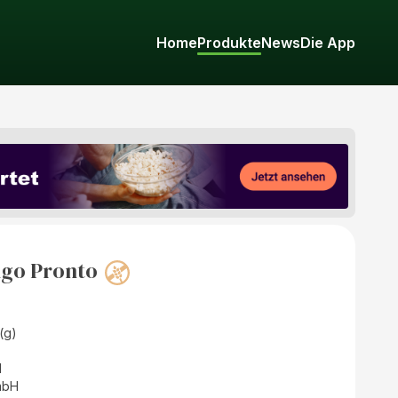
Home
Produkte
News
Die App
go Pronto
(g)
d
mbH