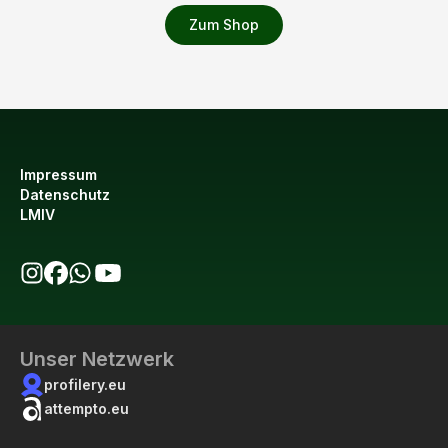
Zum Shop
Impressum
Datenschutz
LMIV
bio123 auf Instagram
bio123 auf Facebook
bio123 WhatsApp Kanal
bio123 YouTube Kanal
Unser Netzwerk
profilery.eu
attempto.eu