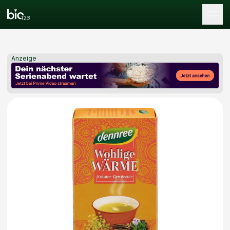
Tog
Anzeige