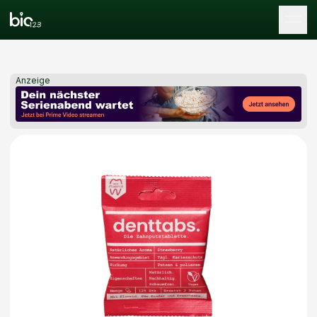
Tog
Anzeige