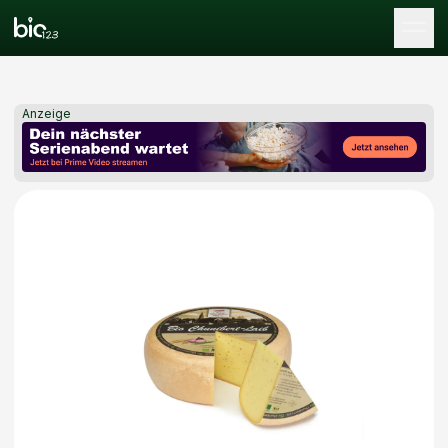
Tog
Anzeige