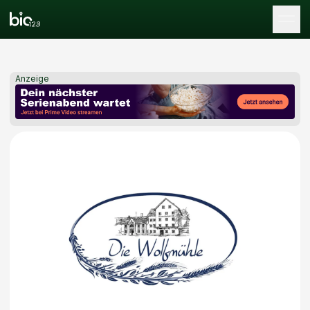
Tog
Anzeige