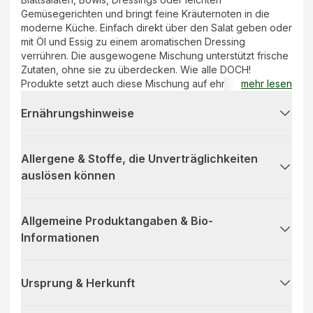
Gemüsegerichten und bringt feine Kräuternoten in die
moderne Küche. Einfach direkt über den Salat geben oder
mit Öl und Essig zu einem aromatischen Dressing
verrühren. Die ausgewogene Mischung unterstützt frische
Zutaten, ohne sie zu überdecken. Wie alle DOCH!
Produkte setzt auch diese Mischung auf ehrliche Zutaten
mehr lesen
und natürlichen Geschmack statt künstlicher Zusätze.
DOCH! Frische Würze für jeden Salat.
Ernährungshinweise
Allergene & Stoffe, die Unverträglichkeiten
auslösen können
Allgemeine Produktangaben & Bio-
Informationen
Ursprung & Herkunft