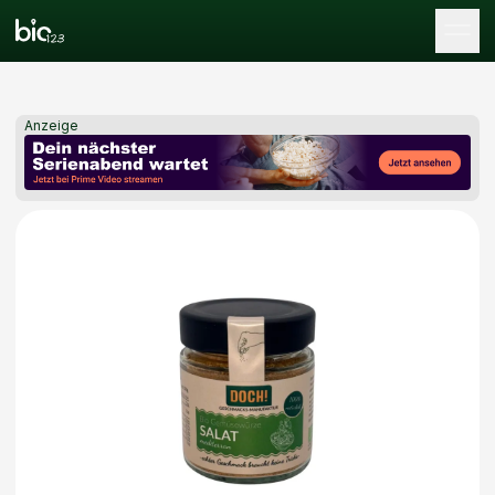
Tog
Anzeige