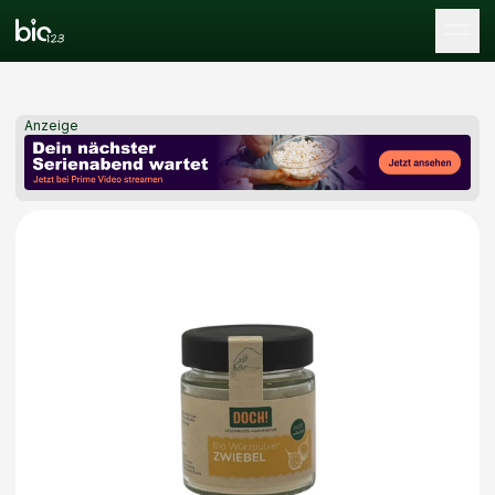
Tog
Anzeige