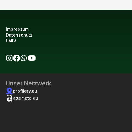
Impressum
Datenschutz
LMIV
bio123 auf Instagram
bio123 auf Facebook
bio123 WhatsApp Kanal
bio123 YouTube Kanal
Unser Netzwerk
profilery.eu
attempto.eu