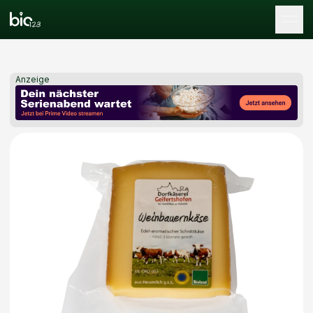
Tog
Anzeige