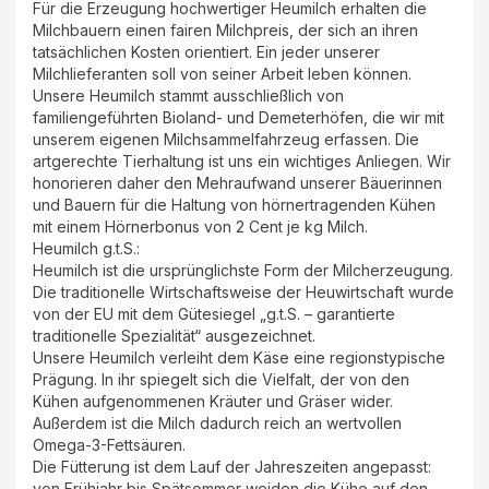
Für die Erzeugung hochwertiger Heumilch erhalten die
Milchbauern einen fairen Milchpreis, der sich an ihren
tatsächlichen Kosten orientiert. Ein jeder unserer
Milchlieferanten soll von seiner Arbeit leben können.
Unsere Heumilch stammt ausschließlich von
familiengeführten Bioland- und Demeterhöfen, die wir mit
unserem eigenen Milchsammelfahrzeug erfassen. Die
artgerechte Tierhaltung ist uns ein wichtiges Anliegen. Wir
honorieren daher den Mehraufwand unserer Bäuerinnen
und Bauern für die Haltung von hörnertragenden Kühen
mit einem Hörnerbonus von 2 Cent je kg Milch.
Heumilch g.t.S.:
Heumilch ist die ursprünglichste Form der Milcherzeugung.
Die traditionelle Wirtschaftsweise der Heuwirtschaft wurde
von der EU mit dem Gütesiegel „g.t.S. – garantierte
traditionelle Spezialität“ ausgezeichnet.
Unsere Heumilch verleiht dem Käse eine regionstypische
Prägung. In ihr spiegelt sich die Vielfalt, der von den
Kühen aufgenommenen Kräuter und Gräser wider.
Außerdem ist die Milch dadurch reich an wertvollen
Omega-3-Fettsäuren.
Die Fütterung ist dem Lauf der Jahreszeiten angepasst:
von Frühjahr bis Spätsommer weiden die Kühe auf den