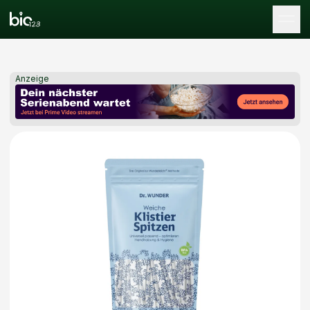
Tog
Anzeige