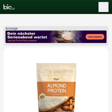
Tog
Anzeige