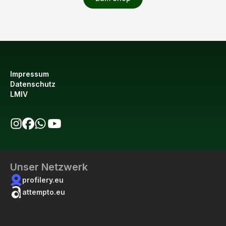
Impressum
Datenschutz
LMIV
bio123 auf Instagram
bio123 auf Facebook
bio123 WhatsApp Kanal
bio123 YouTube Kanal
Unser Netzwerk
profilery.eu
attempto.eu