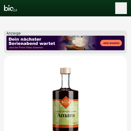
Tog
Anzeige