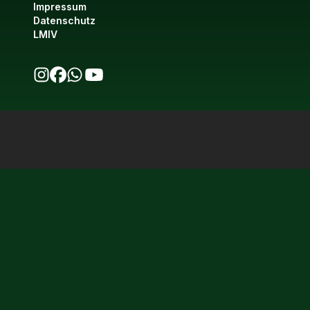
Impressum
Datenschutz
LMIV
bio123 auf Instagram
bio123 auf Facebook
bio123 WhatsApp Kanal
bio123 YouTube Kanal