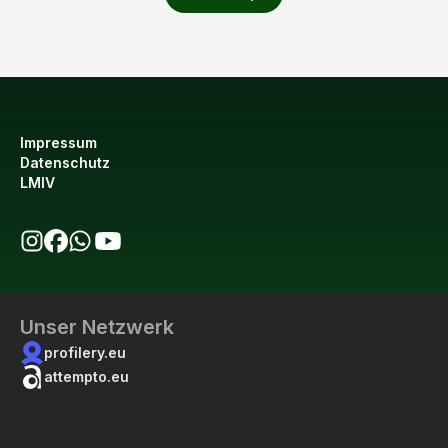
Impressum
Datenschutz
LMIV
bio123 auf Instagram
bio123 auf Facebook
bio123 WhatsApp Kanal
bio123 YouTube Kanal
Unser Netzwerk
profilery.eu
attempto.eu