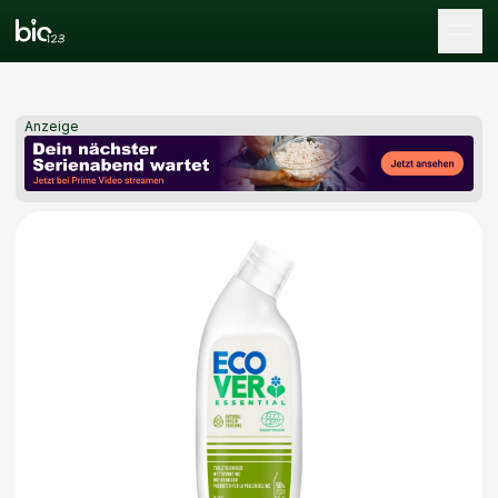
Tog
Anzeige