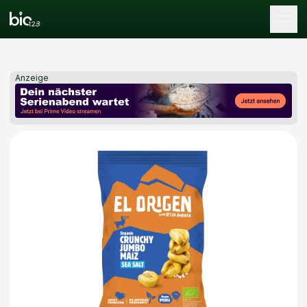
Tog
Anzeige