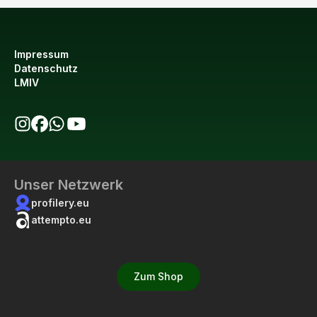
Impressum
Datenschutz
LMIV
bio123 auf Instagram
bio123 auf Facebook
bio123 WhatsApp Kanal
bio123 YouTube Kanal
Unser Netzwerk
profilery.eu
attempto.eu
Zum Shop