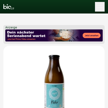
Tog
Anzeige