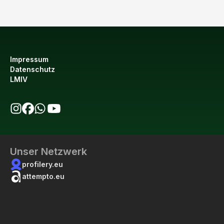
Impressum
Datenschutz
LMIV
bio123 auf Instagram
bio123 auf Facebook
bio123 WhatsApp Kanal
bio123 YouTube Kanal
Unser Netzwerk
profilery.eu
attempto.eu