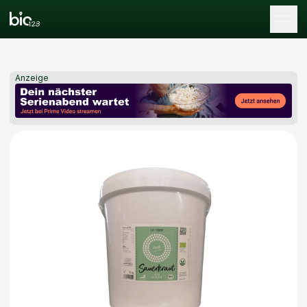
Tog
Anzeige